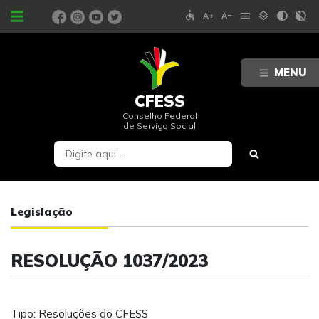
accessible
text_increase
text_decrease
menu
layers
contrast
contrast_rtl_off
PORTAIS
MENU
CFESS
Conselho Federal
de Serviço Social
Legislação
RESOLUÇÃO 1037/2023
Tipo: Resoluções do CFESS