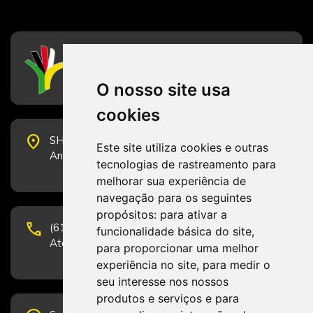
CFESS
Conselho Federal de Serviço Social
O nosso site usa
cookies
place
SHS Quadra 6, Bloco E, Complexo Brasil 21, 20º
Este site utiliza cookies e outras
Andar, Sala 2001 - CEP 70322-915 - Brasília/DF
tecnologias de rastreamento para
melhorar sua experiência de
navegação para os seguintes
propósitos:
para ativar a
phone
(61) 3223-1652 e (61) 98131-3801.
funcionalidade básica do site
,
Atendimento por telefone em horário comercial
para proporcionar uma melhor
experiência no site
,
para medir o
seu interesse nos nossos
produtos e serviços e para