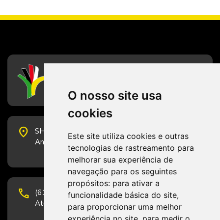
CFESS
Conselho Federal de Serviço Social
O nosso site usa
cookies
place
SHS Quadra 6, Bloco E, Complexo Brasil 21, 20º
Este site utiliza cookies e outras
Andar, Sala 2001 - CEP 70322-915 - Brasília/DF
tecnologias de rastreamento para
melhorar sua experiência de
navegação para os seguintes
propósitos:
para ativar a
phone
(61) 3223-1652 e (61) 98131-3801.
funcionalidade básica do site
,
Atendimento por telefone em horário comercial
para proporcionar uma melhor
experiência no site
,
para medir o