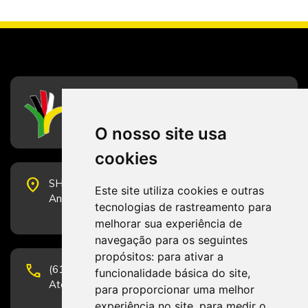
CFESS
Conselho Federal de Serviço Social
O nosso site usa
cookies
place
SHS Quadra 6, Bloco E, Complexo Brasil 21, 20º
Este site utiliza cookies e outras
Andar, Sala 2001 - CEP 70322-915 - Brasília/DF
tecnologias de rastreamento para
melhorar sua experiência de
navegação para os seguintes
propósitos:
para ativar a
phone
(61) 3223-1652 e (61) 98131-3801.
funcionalidade básica do site
,
Atendimento por telefone em horário comercial
para proporcionar uma melhor
experiência no site
,
para medir o