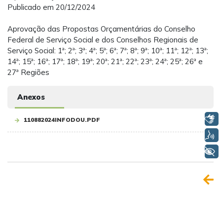
Publicado em 20/12/2024
Aprovação das Propostas Orçamentárias do Conselho
Federal de Serviço Social e dos Conselhos Regionais de
Serviço Social: 1ª; 2ª; 3ª; 4ª; 5ª; 6ª; 7ª; 8ª; 9ª; 10ª; 11ª; 12ª; 13ª;
14ª; 15ª; 16ª; 17ª; 18ª; 19ª; 20ª; 21ª; 22ª; 23ª; 24ª; 25ª; 26ª e
27ª Regiões
Anexos
Libras
110882024INFODOU.PDF
Voz
+ Acessibilidade