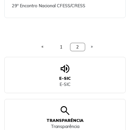
29º Encontro Nacional CFESS/CRESS
«
»
1
2
volume_up
E-SIC
E-SIC
search
TRANSPARÊNCIA
Transparência