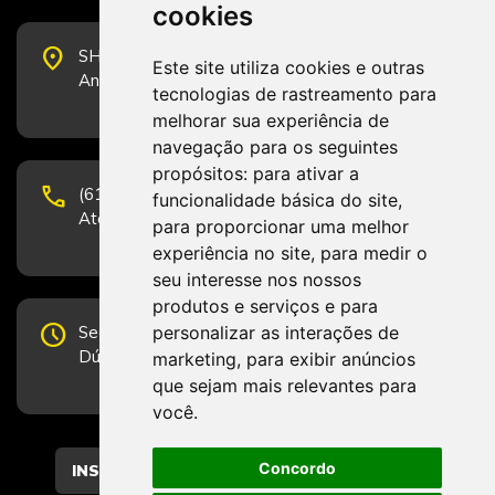
cookies
place
SHS Quadra 6, Bloco E, Complexo Brasil 21, 20º
Este site utiliza cookies e outras
Andar, Sala 2001 - CEP 70322-915 - Brasília/DF
tecnologias de rastreamento para
melhorar sua experiência de
navegação para os seguintes
propósitos:
para ativar a
phone
(61) 3223-1652 e (61) 98131-3801.
funcionalidade básica do site
,
Atendimento por telefone em horário comercial
para proporcionar uma melhor
experiência no site
,
para medir o
seu interesse nos nossos
produtos e serviços e para
schedule
personalizar as interações de
Segunda-feira a Sexta-feira de 12h às 19h.
Dúvidas e sugestões pelo Fale Conosco.
marketing
,
para exibir anúncios
que sejam mais relevantes para
você
.
Concordo
CADASTRAR