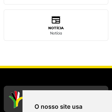
newspaper
NOTÍCIA
Notícia
CFESS
Conselho Federal de Serviço Social
O nosso site usa