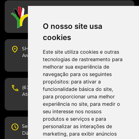
CFESS
Conselho Federal de Serviço Social
O nosso site usa
cookies
place
SHS Quadra 6, Bloco E, Complexo Brasil 21, 20º
Este site utiliza cookies e outras
Andar, Sala 2001 - CEP 70322-915 - Brasília/DF
tecnologias de rastreamento para
melhorar sua experiência de
navegação para os seguintes
propósitos:
para ativar a
phone
(61) 3223-1652 e (61) 98131-3801.
funcionalidade básica do site
,
Atendimento por telefone em horário comercial
para proporcionar uma melhor
experiência no site
,
para medir o
seu interesse nos nossos
produtos e serviços e para
schedule
personalizar as interações de
Segunda-feira a Sexta-feira de 12h às 19h.
Dúvidas e sugestões pelo Fale Conosco.
marketing
,
para exibir anúncios