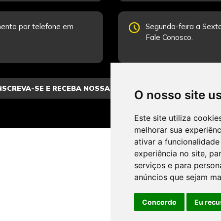
schedule
ento por telefone em
Segunda-feira a Sexta
Fale Conosco.
O nosso site u
Este site utiliza cooki
melhorar sua experiên
ativar a funcionalidade
experiência no site
,
par
serviços e para person
anúncios que sejam ma
Concordo
Eu recu