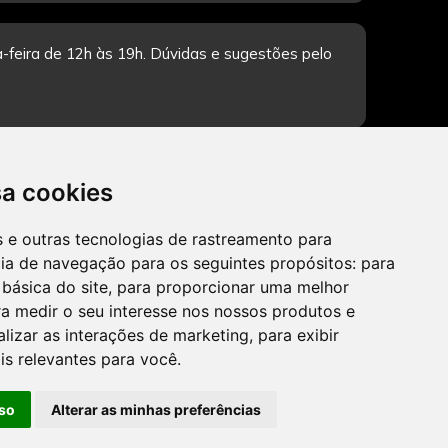
-feira de 12h às 19h. Dúvidas e sugestões pelo
CADASTRAR
sa cookies
es e outras tecnologias de rastreamento para
cia de navegação para os seguintes propósitos:
para
 básica do site
,
para proporcionar uma melhor
a medir o seu interesse nos nossos produtos e
alizar as interações de marketing
,
para exibir
is relevantes para você
.
so
Alterar as minhas preferências