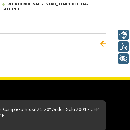
RELATORIOFINALGESTAO_TEMPODELUTA-
SITE.PDF
Libras
Voz
+ Acessibilidade
, Complexo Brasil 21, 20º Andar, Sala 2001 - CEP
/DF