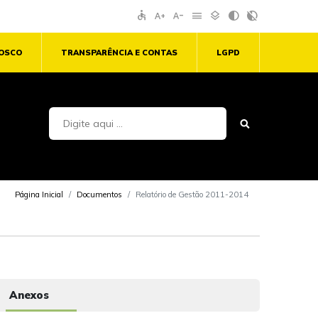
accessible
text_increase
text_decrease
menu
layers
contrast
contrast_rtl_off
NOSCO
TRANSPARÊNCIA E CONTAS
LGPD
Página Inicial
Documentos
Relatório de Gestão 2011-2014
Anexos