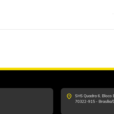
place
SHS Quadra 6, Bloco E
70322-915 - Brasília