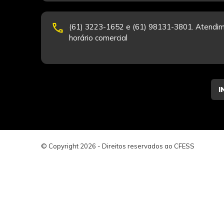
phone
(61) 3223-1652 e (61) 98131-3801. Atendim
horário comercial
© Copyright 2026 - Direitos reservados ao CFESS