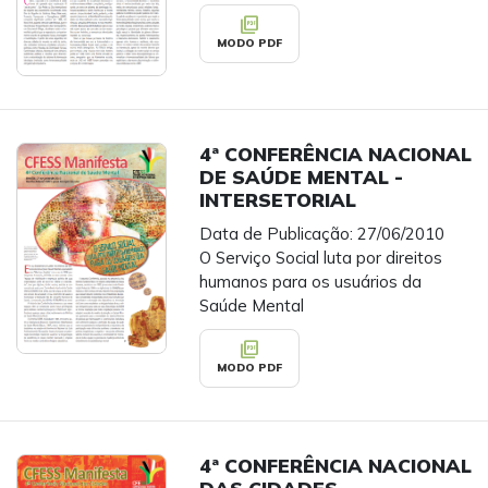
picture_as_pdf
MODO PDF
4ª CONFERÊNCIA NACIONAL
DE SAÚDE MENTAL -
INTERSETORIAL
Data de Publicação: 27/06/2010
O Serviço Social luta por direitos
humanos para os usuários da
Saúde Mental
picture_as_pdf
MODO PDF
4ª CONFERÊNCIA NACIONAL
DAS CIDADES