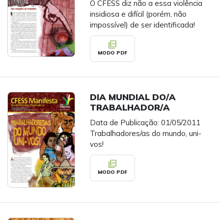
O CFESS diz não a essa violência
insidiosa e difícil (porém, não
impossível) de ser identificada!
picture_as_pdf
MODO PDF
DIA MUNDIAL DO/A
TRABALHADOR/A
Data de Publicação: 01/05/2011
Trabalhadores/as do mundo, uni-
vos!
picture_as_pdf
MODO PDF