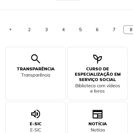
«
2
3
4
5
6
7
8
search
psychiatry
TRANSPARÊNCIA
CURSO DE
ESPECIALIZAÇÃO EM
Transparência
SERVIÇO SOCIAL
Biblioteca com vídeos
e livros
volume_up
newspaper
E-SIC
NOTÍCIA
E-SIC
Notícia