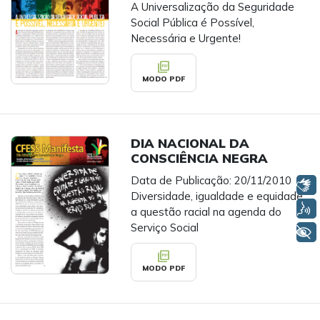
A Universalização da Seguridade
Social Pública é Possível,
Necessária e Urgente!
picture_as_pdf
MODO PDF
DIA NACIONAL DA
CONSCIÊNCIA NEGRA
Data de Publicação: 20/11/2010
Libras
Diversidade, igualdade e equidade:
Voz
a questão racial na agenda do
Serviço Social
+ Acessibilidade
picture_as_pdf
MODO PDF