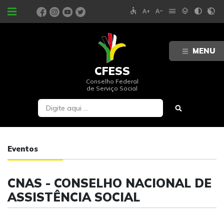
accessible
text_increase
text_decrease
menu
layers
contrast
contrast_rtl_off
PORTAIS
MENU
CFESS
Conselho Federal
de Serviço Social
Eventos
CNAS - CONSELHO NACIONAL DE
ASSISTÊNCIA SOCIAL