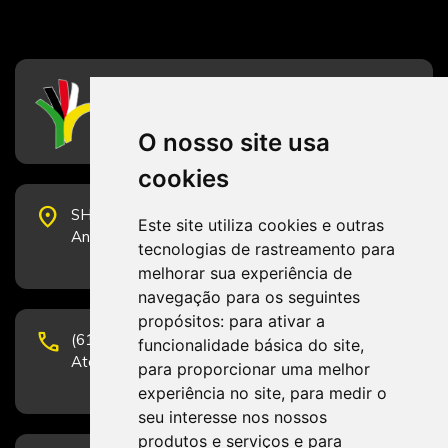
CFESS
Conselho Federal de Serviço Social
O nosso site usa
cookies
place
SHS Quadra 6, Bloco E, Complexo Brasil 21, 20º
Este site utiliza cookies e outras
Andar, Sala 2001 - CEP 70322-915 - Brasília/DF
tecnologias de rastreamento para
melhorar sua experiência de
navegação para os seguintes
propósitos:
para ativar a
phone
(61) 3223-1652 e (61) 98131-3801.
funcionalidade básica do site
,
Atendimento por telefone em horário comercial
para proporcionar uma melhor
experiência no site
,
para medir o
seu interesse nos nossos
produtos e serviços e para