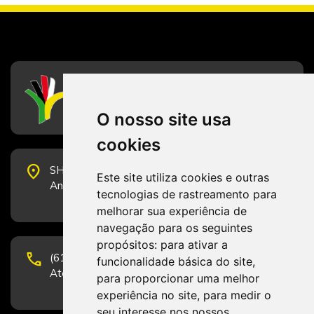
CFESS
Conselho Federal de Serviço Social
O nosso site usa
cookies
place
SHS Quadra 6, Bloco E, Complexo Brasil 21, 20º
Este site utiliza cookies e outras
Andar, Sala 2001 - CEP 70322-915 - Brasília/DF
tecnologias de rastreamento para
melhorar sua experiência de
navegação para os seguintes
propósitos:
para ativar a
phone
(61) 3223-1652 e (61) 98131-3801.
funcionalidade básica do site
,
Atendimento por telefone em horário comercial
para proporcionar uma melhor
experiência no site
,
para medir o
seu interesse nos nossos