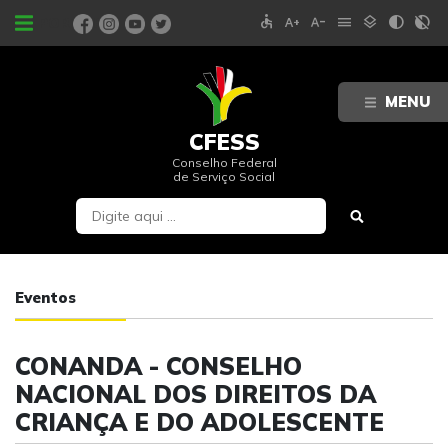
accessible
text_increase
text_decrease
menu
layers
contrast
contrast_rtl_off
PORTAIS
MENU
CFESS
Conselho Federal
de Serviço Social
Eventos
CONANDA - CONSELHO
NACIONAL DOS DIREITOS DA
CRIANÇA E DO ADOLESCENTE