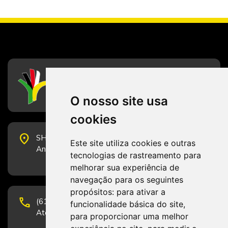
CFESS
Conselho Federal de Serviço Social
O nosso site usa
cookies
place
SHS Quadra 6, Bloco E, Complexo Brasil 21, 20º
Este site utiliza cookies e outras
Andar, Sala 2001 - CEP 70322-915 - Brasília/DF
tecnologias de rastreamento para
melhorar sua experiência de
navegação para os seguintes
propósitos:
para ativar a
phone
(61) 3223-1652 e (61) 98131-3801.
funcionalidade básica do site
,
Atendimento por telefone em horário comercial
para proporcionar uma melhor