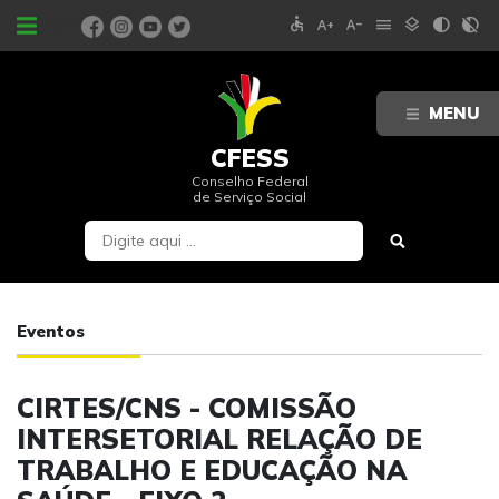
accessible
text_increase
text_decrease
menu
layers
contrast
contrast_rtl_off
PORTAIS
MENU
CFESS
Conselho Federal
de Serviço Social
Eventos
CIRTES/CNS - COMISSÃO
INTERSETORIAL RELAÇÃO DE
TRABALHO E EDUCAÇÃO NA