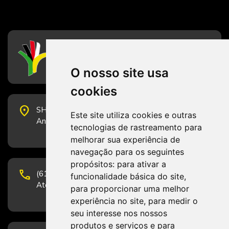
CFESS
Conselho Federal de Serviço Social
O nosso site usa
cookies
place
SHS Quadra 6, Bloco E, Complexo Brasil 21, 20º
Este site utiliza cookies e outras
Andar, Sala 2001 - CEP 70322-915 - Brasília/DF
tecnologias de rastreamento para
melhorar sua experiência de
navegação para os seguintes
propósitos:
para ativar a
phone
(61) 3223-1652 e (61) 98131-3801.
funcionalidade básica do site
,
Atendimento por telefone em horário comercial
para proporcionar uma melhor
experiência no site
,
para medir o
seu interesse nos nossos
produtos e serviços e para