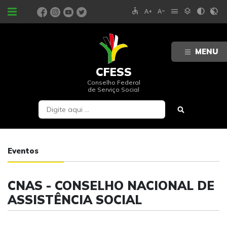
accessible
text_increase
text_decrease
menu
layers
contrast
contrast_rtl_off
PORTAIS
MENU
CFESS
Conselho Federal
de Serviço Social
Eventos
CNAS - CONSELHO NACIONAL DE
ASSISTÊNCIA SOCIAL