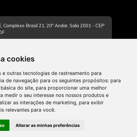
, Complexo Brasil 21, 20º Andar, Sala 2001 - CEP
/DF
sa cookies
-feira de 12h às 19h. Dúvidas e sugestões pelo
es e outras tecnologias de rastreamento para
cia de navegação para os seguintes propósitos:
para
 básica do site
,
para proporcionar uma melhor
a medir o seu interesse nos nossos produtos e
alizar as interações de marketing
,
para exibir
CADASTRAR
is relevantes para você
.
so
Alterar as minhas preferências