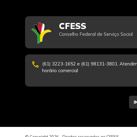
CFESS
Conselho Federal de Serviço Social
phone
(61) 3223-1652 e (61) 98131-3801. Atendim
horário comercial
© Copyright 2026 - Direitos reservados ao CFESS