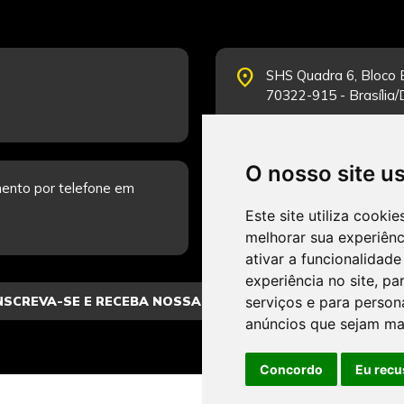
place
SHS Quadra 6, Bloco E
70322-915 - Brasília
O nosso site u
schedule
ento por telefone em
Segunda-feira a Sexta
Fale Conosco.
Este site utiliza cooki
melhorar sua experiên
ativar a funcionalidade
experiência no site
,
par
serviços e para person
anúncios que sejam ma
Concordo
Eu recu