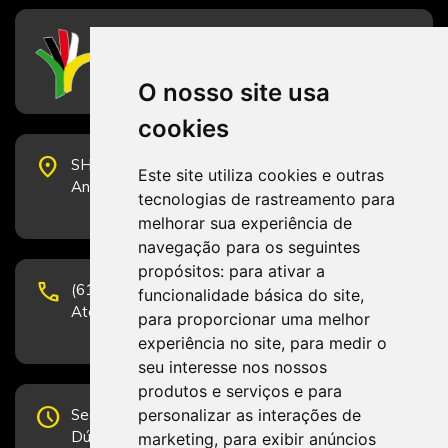
CFESS
Conselho Federal de Serviço Social
O nosso site usa
cookies
place
SHS Quadra 6, Bloco E, Complexo Brasil 21, 20º
Este site utiliza cookies e outras
Andar, Sala 2001 - CEP 70322-915 - Brasília/DF
tecnologias de rastreamento para
melhorar sua experiência de
navegação para os seguintes
propósitos:
para ativar a
phone
(61) 3223-1652 e (61) 98131-3801.
funcionalidade básica do site
,
Atendimento por telefone em horário comercial
para proporcionar uma melhor
experiência no site
,
para medir o
seu interesse nos nossos
produtos e serviços e para
schedule
personalizar as interações de
Segunda-feira a Sexta-feira de 12h às 19h.
Dúvidas e sugestões pelo Fale Conosco.
marketing
,
para exibir anúncios