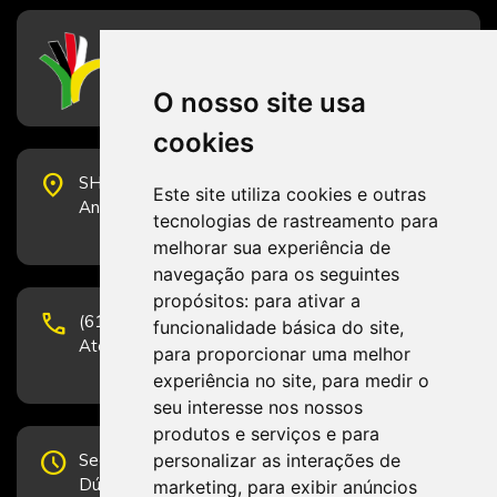
CFESS
Conselho Federal de Serviço Social
O nosso site usa
cookies
place
SHS Quadra 6, Bloco E, Complexo Brasil 21, 20º
Este site utiliza cookies e outras
Andar, Sala 2001 - CEP 70322-915 - Brasília/DF
tecnologias de rastreamento para
melhorar sua experiência de
navegação para os seguintes
propósitos:
para ativar a
phone
(61) 3223-1652 e (61) 98131-3801.
funcionalidade básica do site
,
Atendimento por telefone em horário comercial
para proporcionar uma melhor
experiência no site
,
para medir o
seu interesse nos nossos
produtos e serviços e para
schedule
personalizar as interações de
Segunda-feira a Sexta-feira de 12h às 19h.
Dúvidas e sugestões pelo Fale Conosco.
marketing
,
para exibir anúncios