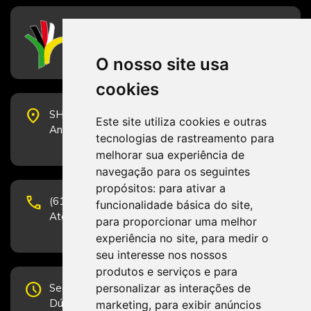
CFESS
Conselho Federal de Serviço Social
O nosso site usa
cookies
place
SHS Quadra 6, Bloco E, Complexo Brasil 21, 20º
Este site utiliza cookies e outras
Andar, Sala 2001 - CEP 70322-915 - Brasília/DF
tecnologias de rastreamento para
melhorar sua experiência de
navegação para os seguintes
propósitos:
para ativar a
phone
(61) 3223-1652 e (61) 98131-3801.
funcionalidade básica do site
,
Atendimento por telefone em horário comercial
para proporcionar uma melhor
experiência no site
,
para medir o
seu interesse nos nossos
produtos e serviços e para
schedule
personalizar as interações de
Segunda-feira a Sexta-feira de 12h às 19h.
Dúvidas e sugestões pelo Fale Conosco.
marketing
,
para exibir anúncios