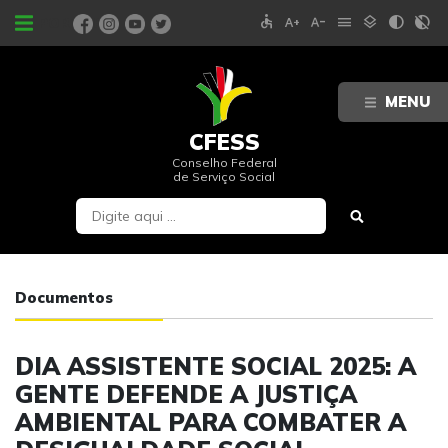
accessible
text_increase
text_decrease
menu
layers
contrast
contrast_rtl_off
PORTAIS
MENU
CFESS
Conselho Federal
de Serviço Social
Documentos
DIA ASSISTENTE SOCIAL 2025: A
GENTE DEFENDE A JUSTIÇA
AMBIENTAL PARA COMBATER A