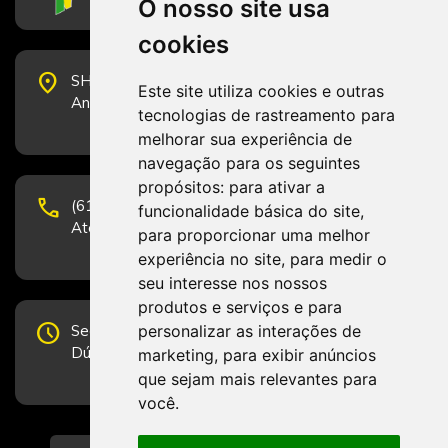
O nosso site usa
cookies
place
SHS Quadra 6, Bloco E, Complexo Brasil 21, 20º
Este site utiliza cookies e outras
Andar, Sala 2001 - CEP 70322-915 - Brasília/DF
tecnologias de rastreamento para
melhorar sua experiência de
navegação para os seguintes
propósitos:
para ativar a
phone
(61) 3223-1652 e (61) 98131-3801.
funcionalidade básica do site
,
Atendimento por telefone em horário comercial
para proporcionar uma melhor
experiência no site
,
para medir o
seu interesse nos nossos
produtos e serviços e para
schedule
personalizar as interações de
Segunda-feira a Sexta-feira de 12h às 19h.
Dúvidas e sugestões pelo Fale Conosco.
marketing
,
para exibir anúncios
que sejam mais relevantes para
você
.