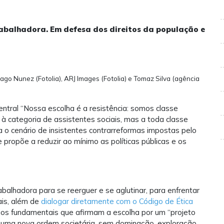
trabalhadora. Em defesa dos direitos da população e
go Nunez (Fotolia), ARJ Images (Fotolia) e Tomaz Silva (agência
ntral “Nossa escolha é a resistência: somos classe
ó à categoria de assistentes sociais, mas a toda classe
ra o cenário de insistentes contrarreformas impostas pelo
 propõe a reduzir ao mínimo as políticas públicas e os
balhadora para se reerguer e se aglutinar, para enfrentar
ais, além de
dialogar diretamente com o Código de Ética
pios fundamentais que afirmam a escolha por um “projeto
e uma nova ordem societária, sem dominação, exploração