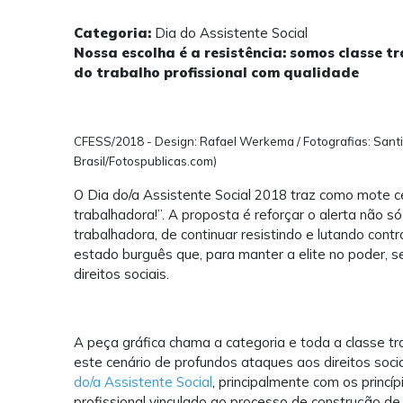
Categoria:
Dia do Assistente Social
Nossa escolha é a resistência: somos classe 
do trabalho profissional com qualidade
CFESS/2018 - Design: Rafael Werkema / Fotografias: Santia
Brasil/Fotospublicas.com)
O Dia do/a Assistente Social 2018 traz como mote ce
trabalhadora!”. A proposta é reforçar o alerta não s
trabalhadora, de continuar resistindo e lutando cont
estado burguês que, para manter a elite no poder, se
direitos sociais.
A peça gráfica chama a categoria e toda a classe tra
este cenário de profundos ataques aos direitos soci
do/a Assistente Social
,
principalmente com os princí
profissional vinculado ao processo de construção d