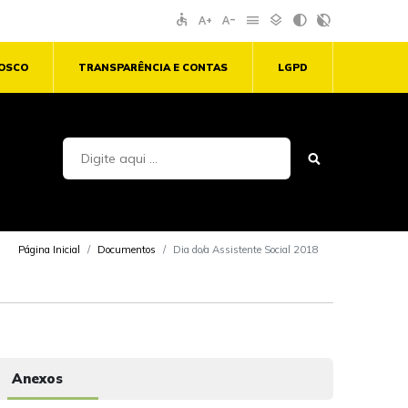
accessible
text_increase
text_decrease
menu
layers
contrast
contrast_rtl_off
NOSCO
TRANSPARÊNCIA E CONTAS
LGPD
Página Inicial
Documentos
Dia do/a Assistente Social 2018
Anexos