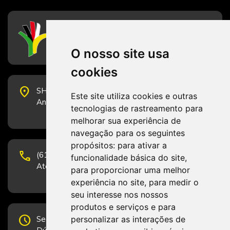
CFESS
Conselho Federal de Serviço Social
O nosso site usa
cookies
place
SHS Quadra 6, Bloco E, Complexo Brasil 21, 20º
Este site utiliza cookies e outras
Andar, Sala 2001 - CEP 70322-915 - Brasília/DF
tecnologias de rastreamento para
melhorar sua experiência de
navegação para os seguintes
propósitos:
para ativar a
phone
(61) 3223-1652 e (61) 98131-3801.
funcionalidade básica do site
,
Atendimento por telefone em horário comercial
para proporcionar uma melhor
experiência no site
,
para medir o
seu interesse nos nossos
produtos e serviços e para
schedule
personalizar as interações de
Segunda-feira a Sexta-feira de 12h às 19h.