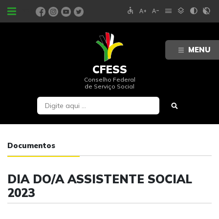
accessible
text_increase
text_decrease
menu
layers
contrast
contrast_rtl_off
PORTAIS
MENU
CFESS
Conselho Federal
de Serviço Social
Documentos
DIA DO/A ASSISTENTE SOCIAL
2023