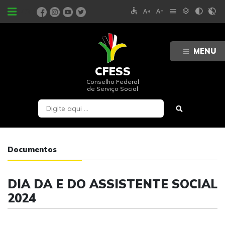
accessible
text_increase
text_decrease
menu
layers
contrast
contrast_rtl_off
PORTAIS
MENU
CFESS
Conselho Federal
de Serviço Social
Documentos
DIA DA E DO ASSISTENTE SOCIAL
2024