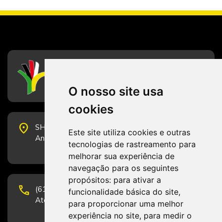
CFESS
Conselho Federal de Serviço Social
O nosso site usa
cookies
place
SHS Quadra 6, Bloco E, Complexo Brasil 21, 20º
Este site utiliza cookies e outras
Andar, Sala 2001 - CEP 70322-915 - Brasília/DF
tecnologias de rastreamento para
melhorar sua experiência de
navegação para os seguintes
propósitos:
para ativar a
phone
(61) 3223-1652 e (61) 98131-3801.
funcionalidade básica do site
,
Atendimento por telefone em horário comercial
para proporcionar uma melhor
experiência no site
,
para medir o