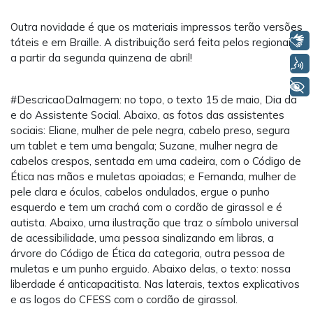
Outra novidade é que os materiais impressos terão versões
Libras
táteis e em Braille. A distribuição será feita pelos regionais
a partir da segunda quinzena de abril!
Voz
+ Acessibilidade
#DescricaoDaImagem: no topo, o texto 15 de maio, Dia da
e do Assistente Social. Abaixo, as fotos das assistentes
sociais: Eliane, mulher de pele negra, cabelo preso, segura
um tablet e tem uma bengala; Suzane, mulher negra de
cabelos crespos, sentada em uma cadeira, com o Código de
Ética nas mãos e muletas apoiadas; e Fernanda, mulher de
pele clara e óculos, cabelos ondulados, ergue o punho
esquerdo e tem um crachá com o cordão de girassol e é
autista. Abaixo, uma ilustração que traz o símbolo universal
de acessibilidade, uma pessoa sinalizando em libras, a
árvore do Código de Ética da categoria, outra pessoa de
muletas e um punho erguido. Abaixo delas, o texto: nossa
liberdade é anticapacitista. Nas laterais, textos explicativos
e as logos do CFESS com o cordão de girassol.