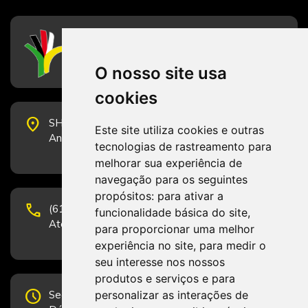
CFESS
Conselho Federal de Serviço Social
O nosso site usa
cookies
place
SHS Quadra 6, Bloco E, Complexo Brasil 21, 20º
Este site utiliza cookies e outras
Andar, Sala 2001 - CEP 70322-915 - Brasília/DF
tecnologias de rastreamento para
melhorar sua experiência de
navegação para os seguintes
propósitos:
para ativar a
phone
(61) 3223-1652 e (61) 98131-3801.
funcionalidade básica do site
,
Atendimento por telefone em horário comercial
para proporcionar uma melhor
experiência no site
,
para medir o
seu interesse nos nossos
produtos e serviços e para
schedule
personalizar as interações de
Segunda-feira a Sexta-feira de 12h às 19h.