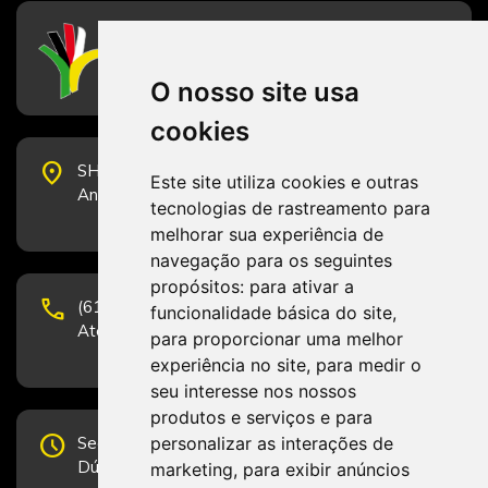
CFESS
Conselho Federal de Serviço Social
O nosso site usa
cookies
place
SHS Quadra 6, Bloco E, Complexo Brasil 21, 20º
Este site utiliza cookies e outras
Andar, Sala 2001 - CEP 70322-915 - Brasília/DF
tecnologias de rastreamento para
melhorar sua experiência de
navegação para os seguintes
propósitos:
para ativar a
phone
(61) 3223-1652 e (61) 98131-3801.
funcionalidade básica do site
,
Atendimento por telefone em horário comercial
para proporcionar uma melhor
experiência no site
,
para medir o
seu interesse nos nossos
produtos e serviços e para
schedule
personalizar as interações de
Segunda-feira a Sexta-feira de 12h às 19h.
Dúvidas e sugestões pelo Fale Conosco.
marketing
,
para exibir anúncios