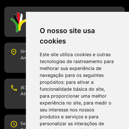
CFESS
Conselho Federal de Serviço Social
O nosso site usa
cookies
place
SHS Quadra 6, Bloco E, Complexo Brasil 21, 20º
Este site utiliza cookies e outras
Andar, Sala 2001 - CEP 70322-915 - Brasília/DF
tecnologias de rastreamento para
melhorar sua experiência de
navegação para os seguintes
propósitos:
para ativar a
phone
(61) 3223-1652 e (61) 98131-3801.
funcionalidade básica do site
,
Atendimento por telefone em horário comercial
para proporcionar uma melhor
experiência no site
,
para medir o
seu interesse nos nossos
produtos e serviços e para
schedule
personalizar as interações de
Segunda-feira a Sexta-feira de 12h às 19h.