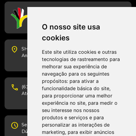
CFESS
Conselho Federal de Serviço Social
O nosso site usa
cookies
place
SHS Quadra 6, Bloco E, Complexo Brasil 21, 20º
Este site utiliza cookies e outras
Andar, Sala 2001 - CEP 70322-915 - Brasília/DF
tecnologias de rastreamento para
melhorar sua experiência de
navegação para os seguintes
propósitos:
para ativar a
phone
(61) 3223-1652 e (61) 98131-3801.
funcionalidade básica do site
,
Atendimento por telefone em horário comercial
para proporcionar uma melhor
experiência no site
,
para medir o
seu interesse nos nossos
produtos e serviços e para
schedule
personalizar as interações de
Segunda-feira a Sexta-feira de 12h às 19h.
Dúvidas e sugestões pelo Fale Conosco.
marketing
,
para exibir anúncios